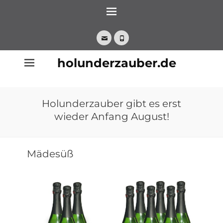
Zum
Inhalt
springen
E-
Telefon
Mail
holunderzauber.de
Holunderzauber gibt es erst
wieder Anfang August!
Mädesüß