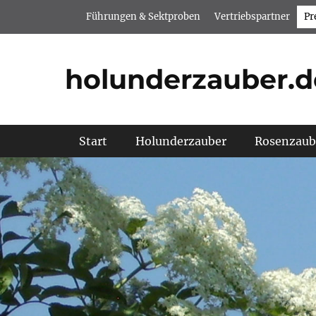
Zum
Header Top Menu
Führungen & Sektproben
Vertriebspartner
Pr
Inhalt
springen
holunderzauber.d
Hauptmenü
Start
Holunderzauber
Rosenzaub