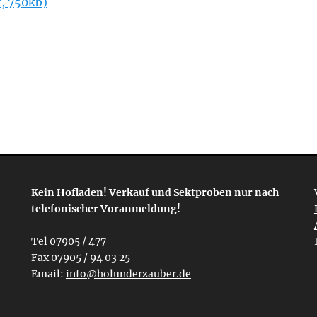
f, 750kb)
Kein Hofladen! Verkauf und Sektproben nur nach
telefonischer Voranmeldung!
Tel 07905 / 477
Fax 07905 / 94 03 25
Email:
info@holunderzauber.de