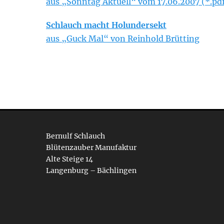
aus „Sonntag Aktuell“ vom 17.06.2007 (*.pd
Schlauch macht Holundersekt
aus „Guck Mal“ von Reinhold Brütting
Bernulf Schlauch
Blütenzauber Manufaktur
Alte Steige 14
Langenburg – Bächlingen