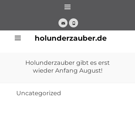
Zum
Inhalt
springen
E-
Telefon
Mail
holunderzauber.de
Holunderzauber gibt es erst
wieder Anfang August!
Uncategorized