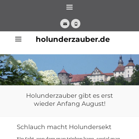
Zum
Inhalt
springen
E-
Telefon
Mail
holunderzauber.de
Holunderzauber gibt es erst
wieder Anfang August!
Schlauch macht Holundersekt
Ein Sekt, von dem man trinken kann, soviel man