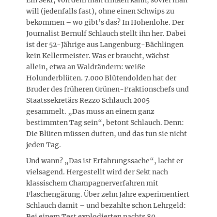
will (jedenfalls fast), ohne einen Schwips zu
bekommen – wo gibt’s das? In Hohenlohe. Der
Journalist Bernulf Schlauch stellt ihn her. Dabei
ist der 52-Jährige aus Langenburg-Bächlingen
kein Kellermeister. Was er braucht, wächst
allein, etwa an Waldrändern: weiße
Holunderblüten. 7.000 Blütendolden hat der
Bruder des früheren Grünen-Fraktionschefs und
Staatssekretärs Rezzo Schlauch 2005
gesammelt. „Das muss an einem ganz
bestimmten Tag sein“, betont Schlauch. Denn:
Die Blüten müssen duften, und das tun sie nicht
jeden Tag.
Und wann? „Das ist Erfahrungssache“, lacht er
vielsagend. Hergestellt wird der Sekt nach
klassischem Champagnerverfahren mit
Flaschengärung. Über zehn Jahre experimentiert
Schlauch damit – und bezahlte schon Lehrgeld:
Bei einem Test explodierten nachts 80